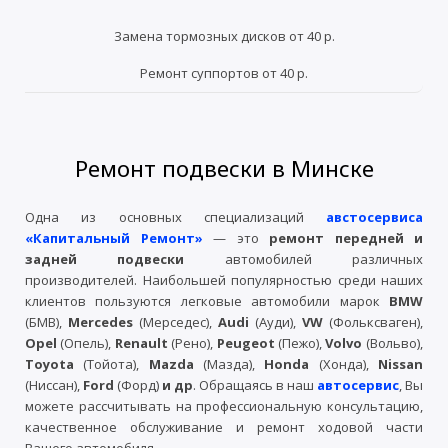
Замена тормозных дисков от 40 р.
Ремонт суппортов от 40 р.
Ремонт подвески в Минске
Одна из основных специализаций
австосервиса
«Капитальный Ремонт»
— это
ремонт передней и
задней подвески
автомобилей различных
производителей. Наибольшей популярностью среди наших
клиентов пользуются легковые автомобили марок
BMW
(БМВ),
Mercedes
(Мерседес),
Audi
(Ауди),
VW
(Фольксваген)
,
Opel
(Опель),
Renault
(Рено),
Peugeot
(Пежо),
Volvo
(Вольво),
Toyota
(Тойота),
Mazda
(Мазда),
Honda
(Хонда),
Nissan
(Ниссан),
Ford
(Форд)
и др
. Обращаясь в наш
автосервис
, Вы
можете рассчитывать на профессиональную консультацию,
качественное обслуживание и ремонт ходовой части