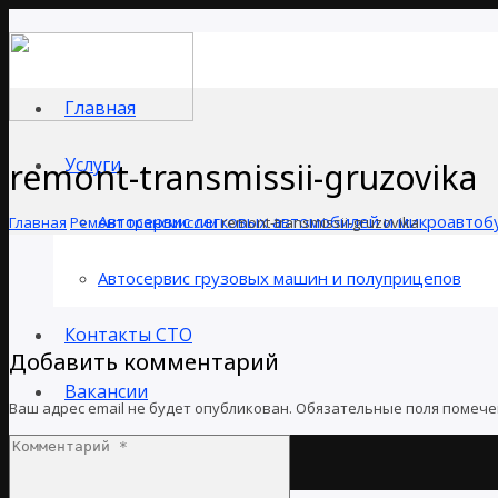
Главная
Услуги
remont-transmissii-gruzovika
Автосервис легковых автомобилей и микроавтоб
Главная
Ремонт трансмиссии
remont-transmissii-gruzovika
Автосервис грузовых машин и полуприцепов
Контакты СТО
Добавить комментарий
Вакансии
Ваш адрес email не будет опубликован.
Обязательные поля помеч